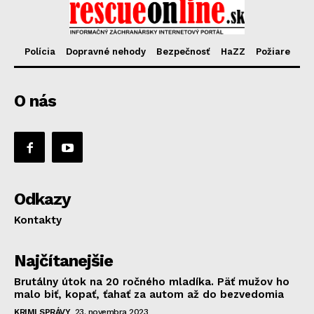
Polícia
Dopravné nehody
Bezpečnosť
HaZZ
Požiare
O nás
Odkazy
Kontakty
Najčítanejšie
Brutálny útok na 20 ročného mladíka. Päť mužov ho
malo biť, kopať, ťahať za autom až do bezvedomia
KRIMI SPRÁVY
23. novembra 2023