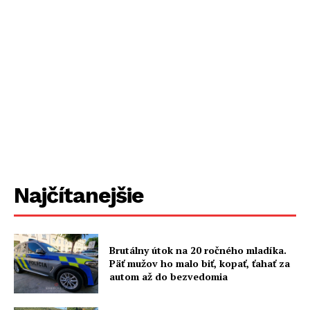
Najčítanejšie
Brutálny útok na 20 ročného mladíka.
Päť mužov ho malo biť, kopať, ťahať za
autom až do bezvedomia