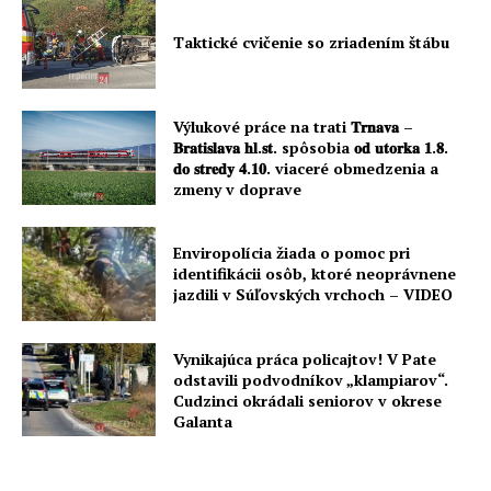
Taktické cvičenie so zriadením štábu
Výlukové práce na trati 𝐓𝐫𝐧𝐚𝐯𝐚 –
𝐁𝐫𝐚𝐭𝐢𝐬𝐥𝐚𝐯𝐚 𝐡𝐥.𝐬𝐭. spôsobia 𝐨𝐝 𝐮𝐭𝐨𝐫𝐤𝐚 𝟏.𝟖.
𝐝𝐨 𝐬𝐭𝐫𝐞𝐝𝐲 𝟒.𝟏𝟎. viaceré obmedzenia a
zmeny v doprave
Enviropolícia žiada o pomoc pri
identifikácii osôb, ktoré neoprávnene
jazdili v Súľovských vrchoch – VIDEO
Vynikajúca práca policajtov! V Pate
odstavili podvodníkov „klampiarov“.
Cudzinci okrádali seniorov v okrese
Galanta