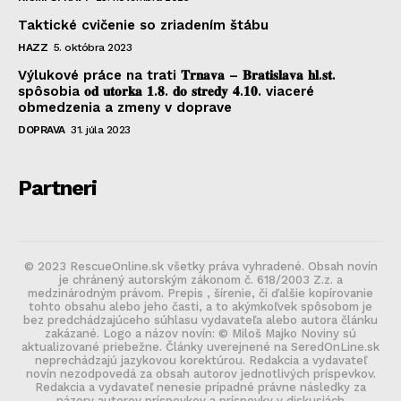
Taktické cvičenie so zriadením štábu
HAZZ
5. októbra 2023
Výlukové práce na trati 𝐓𝐫𝐧𝐚𝐯𝐚 – 𝐁𝐫𝐚𝐭𝐢𝐬𝐥𝐚𝐯𝐚 𝐡𝐥.𝐬𝐭.
spôsobia 𝐨𝐝 𝐮𝐭𝐨𝐫𝐤𝐚 𝟏.𝟖. 𝐝𝐨 𝐬𝐭𝐫𝐞𝐝𝐲 𝟒.𝟏𝟎. viaceré
obmedzenia a zmeny v doprave
DOPRAVA
31. júla 2023
Partneri
© 2023 RescueOnline.sk všetky práva vyhradené. Obsah novín
je chránený autorským zákonom č. 618/2003 Z.z. a
medzinárodným právom. Prepis , šírenie, či ďalšie kopírovanie
tohto obsahu alebo jeho časti, a to akýmkoľvek spôsobom je
bez predchádzajúceho súhlasu vydavateľa alebo autora článku
zakázané. Logo a názov novín: © Miloš Majko Noviny sú
aktualizované priebežne. Články uverejnené na SeredOnLine.sk
neprechádzajú jazykovou korektúrou. Redakcia a vydavateľ
novín nezodpovedá za obsah autorov jednotlivých príspevkov.
Redakcia a vydavateľ nenesie prípadné právne následky za
názory autorov príspevkov a príspevky v diskusiách