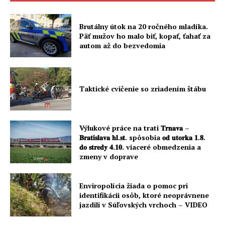
Brutálny útok na 20 ročného mladíka.
Päť mužov ho malo biť, kopať, ťahať za
autom až do bezvedomia
Taktické cvičenie so zriadením štábu
Výlukové práce na trati 𝐓𝐫𝐧𝐚𝐯𝐚 –
𝐁𝐫𝐚𝐭𝐢𝐬𝐥𝐚𝐯𝐚 𝐡𝐥.𝐬𝐭. spôsobia 𝐨𝐝 𝐮𝐭𝐨𝐫𝐤𝐚 𝟏.𝟖.
𝐝𝐨 𝐬𝐭𝐫𝐞𝐝𝐲 𝟒.𝟏𝟎. viaceré obmedzenia a
zmeny v doprave
Enviropolícia žiada o pomoc pri
identifikácii osôb, ktoré neoprávnene
jazdili v Súľovských vrchoch – VIDEO