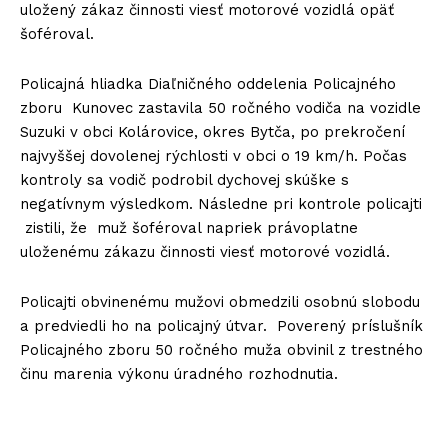
uložený zákaz činnosti viesť motorové vozidlá opäť
šoféroval.
Policajná hliadka Diaľničného oddelenia Policajného
zboru Kunovec zastavila 50 ročného vodiča na vozidle
Suzuki v obci Kolárovice, okres Bytča, po prekročení
najvyššej dovolenej rýchlosti v obci o 19 km/h. Počas
kontroly sa vodič podrobil dychovej skúške s
negatívnym výsledkom. Následne pri kontrole policajti
zistili, že muž šoféroval napriek právoplatne
uloženému zákazu činnosti viesť motorové vozidlá.
Policajti obvinenému mužovi obmedzili osobnú slobodu
a predviedli ho na policajný útvar. Poverený príslušník
Policajného zboru 50 ročného muža obvinil z trestného
činu marenia výkonu úradného rozhodnutia.