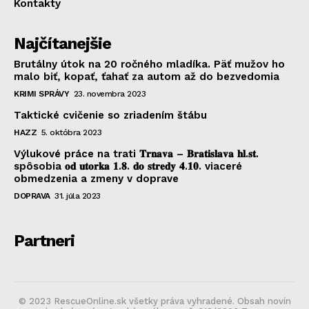
Kontakty
Najčítanejšie
Brutálny útok na 20 ročného mladíka. Päť mužov ho
malo biť, kopať, ťahať za autom až do bezvedomia
KRIMI SPRÁVY
23. novembra 2023
Taktické cvičenie so zriadením štábu
HAZZ
5. októbra 2023
Výlukové práce na trati 𝐓𝐫𝐧𝐚𝐯𝐚 – 𝐁𝐫𝐚𝐭𝐢𝐬𝐥𝐚𝐯𝐚 𝐡𝐥.𝐬𝐭.
spôsobia 𝐨𝐝 𝐮𝐭𝐨𝐫𝐤𝐚 𝟏.𝟖. 𝐝𝐨 𝐬𝐭𝐫𝐞𝐝𝐲 𝟒.𝟏𝟎. viaceré
obmedzenia a zmeny v doprave
DOPRAVA
31. júla 2023
Partneri
© 2023 RescueOnline.sk všetky práva vyhradené. Obsah novín