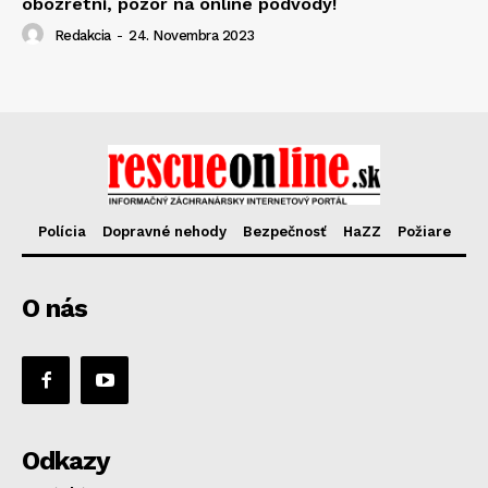
obozretní, pozor na online podvody!
Redakcia
-
24. Novembra 2023
Polícia
Dopravné nehody
Bezpečnosť
HaZZ
Požiare
O nás
Odkazy