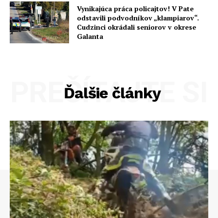
Vynikajúca práca policajtov! V Pate
odstavili podvodníkov „klampiarov“.
Cudzinci okrádali seniorov v okrese
Galanta
PREČÍTAJTE SI
Ďalšie články