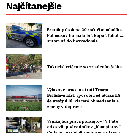
Najčítanejšie
Brutálny útok na 20 ročného mladíka.
Päť mužov ho malo biť, kopať, ťahať za
autom až do bezvedomia
Taktické cvičenie so zriadením štábu
Výlukové práce na trati 𝐓𝐫𝐧𝐚𝐯𝐚 –
𝐁𝐫𝐚𝐭𝐢𝐬𝐥𝐚𝐯𝐚 𝐡𝐥.𝐬𝐭. spôsobia 𝐨𝐝 𝐮𝐭𝐨𝐫𝐤𝐚 𝟏.𝟖.
𝐝𝐨 𝐬𝐭𝐫𝐞𝐝𝐲 𝟒.𝟏𝟎. viaceré obmedzenia a
zmeny v doprave
Vynikajúca práca policajtov! V Pate
odstavili podvodníkov „klampiarov“.
Cudzinci okrádali seniorov v okrese