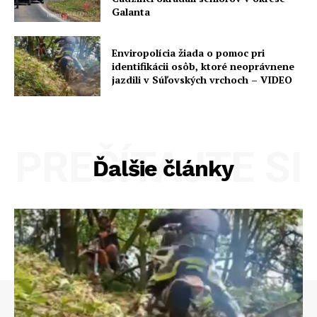
Galanta
Enviropolícia žiada o pomoc pri
identifikácii osôb, ktoré neoprávnene
jazdili v Súľovských vrchoch – VIDEO
PREČÍTAJTE SI
Ďalšie články