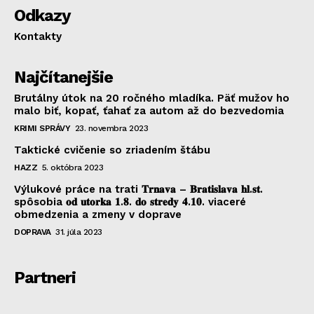
Odkazy
Kontakty
Najčítanejšie
Brutálny útok na 20 ročného mladíka. Päť mužov ho
malo biť, kopať, ťahať za autom až do bezvedomia
KRIMI SPRÁVY
23. novembra 2023
Taktické cvičenie so zriadením štábu
HAZZ
5. októbra 2023
Výlukové práce na trati 𝐓𝐫𝐧𝐚𝐯𝐚 – 𝐁𝐫𝐚𝐭𝐢𝐬𝐥𝐚𝐯𝐚 𝐡𝐥.𝐬𝐭.
spôsobia 𝐨𝐝 𝐮𝐭𝐨𝐫𝐤𝐚 𝟏.𝟖. 𝐝𝐨 𝐬𝐭𝐫𝐞𝐝𝐲 𝟒.𝟏𝟎. viaceré
obmedzenia a zmeny v doprave
DOPRAVA
31. júla 2023
Partneri