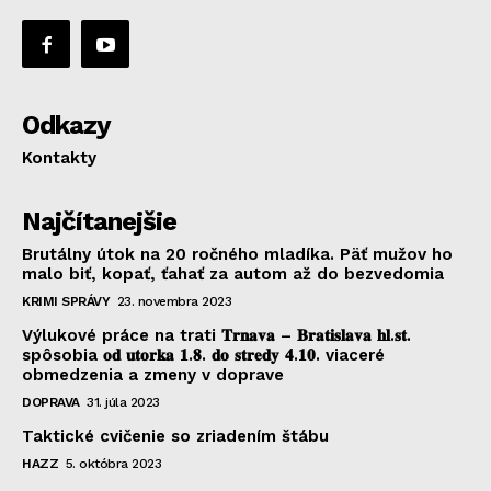
Odkazy
Kontakty
Najčítanejšie
Brutálny útok na 20 ročného mladíka. Päť mužov ho
malo biť, kopať, ťahať za autom až do bezvedomia
KRIMI SPRÁVY
23. novembra 2023
Výlukové práce na trati 𝐓𝐫𝐧𝐚𝐯𝐚 – 𝐁𝐫𝐚𝐭𝐢𝐬𝐥𝐚𝐯𝐚 𝐡𝐥.𝐬𝐭.
spôsobia 𝐨𝐝 𝐮𝐭𝐨𝐫𝐤𝐚 𝟏.𝟖. 𝐝𝐨 𝐬𝐭𝐫𝐞𝐝𝐲 𝟒.𝟏𝟎. viaceré
obmedzenia a zmeny v doprave
DOPRAVA
31. júla 2023
Taktické cvičenie so zriadením štábu
HAZZ
5. októbra 2023