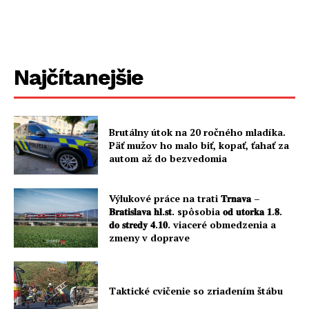
Najčítanejšie
Brutálny útok na 20 ročného mladíka.
Päť mužov ho malo biť, kopať, ťahať za
autom až do bezvedomia
Výlukové práce na trati 𝐓𝐫𝐧𝐚𝐯𝐚 –
𝐁𝐫𝐚𝐭𝐢𝐬𝐥𝐚𝐯𝐚 𝐡𝐥.𝐬𝐭. spôsobia 𝐨𝐝 𝐮𝐭𝐨𝐫𝐤𝐚 𝟏.𝟖.
𝐝𝐨 𝐬𝐭𝐫𝐞𝐝𝐲 𝟒.𝟏𝟎. viaceré obmedzenia a
zmeny v doprave
Taktické cvičenie so zriadením štábu