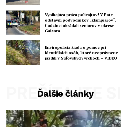
Vynikajúca práca policajtov! V Pate
odstavili podvodníkov „klampiarov“.
Cudzinci okrádali seniorov v okrese
Galanta
Enviropolícia žiada o pomoc pri
identifikácii osôb, ktoré neoprávnene
jazdili v Súľovských vrchoch – VIDEO
PREČÍTAJTE SI
Ďalšie články