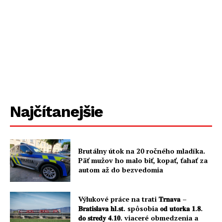
Najčítanejšie
Brutálny útok na 20 ročného mladíka.
Päť mužov ho malo biť, kopať, ťahať za
autom až do bezvedomia
Výlukové práce na trati 𝐓𝐫𝐧𝐚𝐯𝐚 –
𝐁𝐫𝐚𝐭𝐢𝐬𝐥𝐚𝐯𝐚 𝐡𝐥.𝐬𝐭. spôsobia 𝐨𝐝 𝐮𝐭𝐨𝐫𝐤𝐚 𝟏.𝟖.
𝐝𝐨 𝐬𝐭𝐫𝐞𝐝𝐲 𝟒.𝟏𝟎. viaceré obmedzenia a