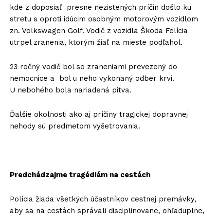
kde z doposiaľ presne nezistených príčin došlo ku
stretu s oproti idúcim osobným motorovým vozidlom
zn. Volkswagen Golf. Vodič z vozidla Škoda Felícia
utrpel zranenia, ktorým žiaľ na mieste podľahol.
23 ročný vodič bol so zraneniami prevezený do
nemocnice a bol u neho vykonaný odber krvi.
U nebohého bola nariadená pitva.
Ďalšie okolnosti ako aj príčiny tragickej dopravnej
nehody sú predmetom vyšetrovania.
Predchádzajme tragédiám na cestách
Polícia žiada všetkých účastníkov cestnej premávky,
aby sa na cestách správali disciplinovane, ohľaduplne,