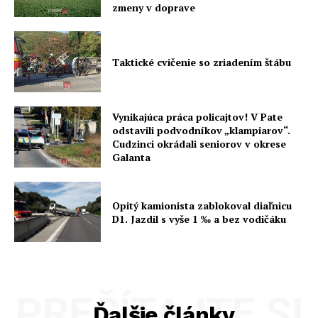
zmeny v doprave
Taktické cvičenie so zriadením štábu
Vynikajúca práca policajtov! V Pate
odstavili podvodníkov „klampiarov“.
Cudzinci okrádali seniorov v okrese
Galanta
Opitý kamionista zablokoval diaľnicu
D1. Jazdil s vyše 1 ‰ a bez vodičáku
PREČÍTAJTE SI
Ďalšie články