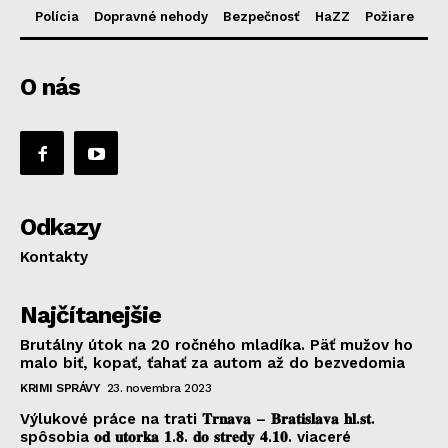
Polícia
Dopravné nehody
Bezpečnosť
HaZZ
Požiare
O nás
Odkazy
Kontakty
Najčítanejšie
Brutálny útok na 20 ročného mladíka. Päť mužov ho
malo biť, kopať, ťahať za autom až do bezvedomia
KRIMI SPRÁVY
23. novembra 2023
Výlukové práce na trati 𝐓𝐫𝐧𝐚𝐯𝐚 – 𝐁𝐫𝐚𝐭𝐢𝐬𝐥𝐚𝐯𝐚 𝐡𝐥.𝐬𝐭.
spôsobia 𝐨𝐝 𝐮𝐭𝐨𝐫𝐤𝐚 𝟏.𝟖. 𝐝𝐨 𝐬𝐭𝐫𝐞𝐝𝐲 𝟒.𝟏𝟎. viaceré