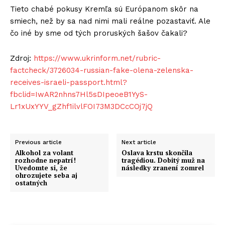
Tieto chabé pokusy Kremľa sú Európanom skôr na
smiech, než by sa nad nimi mali reálne pozastaviť. Ale
čo iné by sme od tých proruských šašov čakali?
Zdroj:
https://www.ukrinform.net/rubric-
factcheck/3726034-russian-fake-olena-zelenska-
receives-israeli-passport.html?
fbclid=IwAR2nhns7Hl5sDIpeoeB1YyS-
Lr1xUxYYV_gZhf1ilvlFOI73M3DCcCOj7jQ
Previous article
Next article
Alkohol za volant
Oslava krstu skončila
rozhodne nepatrí!
tragédiou. Dobitý muž na
Uvedomte si, že
následky zranení zomrel
ohrozujete seba aj
ostatných