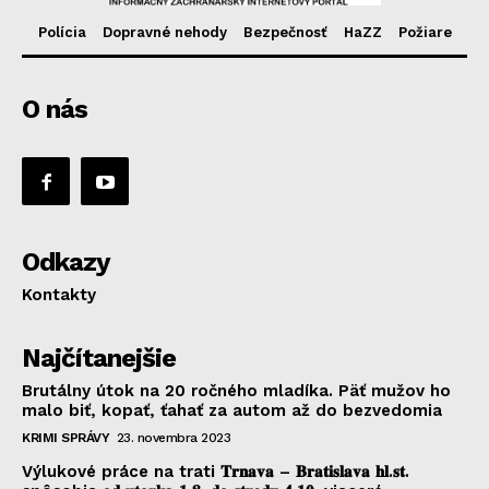
Polícia
Dopravné nehody
Bezpečnosť
HaZZ
Požiare
O nás
Odkazy
Kontakty
Najčítanejšie
Brutálny útok na 20 ročného mladíka. Päť mužov ho
malo biť, kopať, ťahať za autom až do bezvedomia
KRIMI SPRÁVY
23. novembra 2023
Výlukové práce na trati 𝐓𝐫𝐧𝐚𝐯𝐚 – 𝐁𝐫𝐚𝐭𝐢𝐬𝐥𝐚𝐯𝐚 𝐡𝐥.𝐬𝐭.