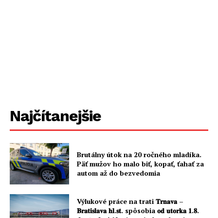
Najčítanejšie
Brutálny útok na 20 ročného mladíka.
Päť mužov ho malo biť, kopať, ťahať za
autom až do bezvedomia
Výlukové práce na trati 𝐓𝐫𝐧𝐚𝐯𝐚 –
𝐁𝐫𝐚𝐭𝐢𝐬𝐥𝐚𝐯𝐚 𝐡𝐥.𝐬𝐭. spôsobia 𝐨𝐝 𝐮𝐭𝐨𝐫𝐤𝐚 𝟏.𝟖.