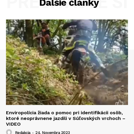
PREČÍTAJTE SI
Ďalšie články
Enviropolícia žiada o pomoc pri identifikácii osôb,
ktoré neoprávnene jazdili v Súľovských vrchoch –
VIDEO
Redakcia
-
24. Novembra 2023