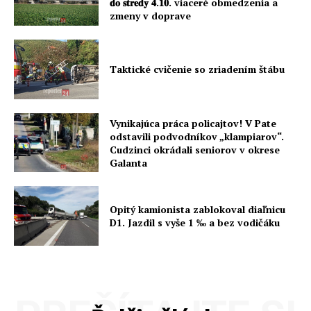
𝐝𝐨 𝐬𝐭𝐫𝐞𝐝𝐲 𝟒.𝟏𝟎. viaceré obmedzenia a
zmeny v doprave
Taktické cvičenie so zriadením štábu
Vynikajúca práca policajtov! V Pate
odstavili podvodníkov „klampiarov“.
Cudzinci okrádali seniorov v okrese
Galanta
Opitý kamionista zablokoval diaľnicu
D1. Jazdil s vyše 1 ‰ a bez vodičáku