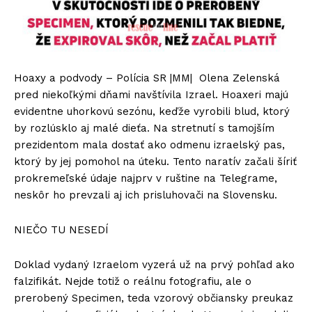
Hoaxy a podvody – Polícia SR |MM| Olena Zelenská
pred niekoľkými dňami navštívila Izrael. Hoaxeri majú
evidentne uhorkovú sezónu, keďže vyrobili blud, ktorý
by rozlúsklo aj malé dieťa. Na stretnutí s tamojším
prezidentom mala dostať ako odmenu izraelský pas,
ktorý by jej pomohol na úteku. Tento naratív začali šíriť
prokremeľské údaje najprv v ruštine na Telegrame,
neskôr ho prevzali aj ich prisluhovači na Slovensku.
NIEČO TU NESEDÍ
Doklad vydaný Izraelom vyzerá už na prvý pohľad ako
falzifikát. Nejde totiž o reálnu fotografiu, ale o
prerobený Specimen, teda vzorový občiansky preukaz