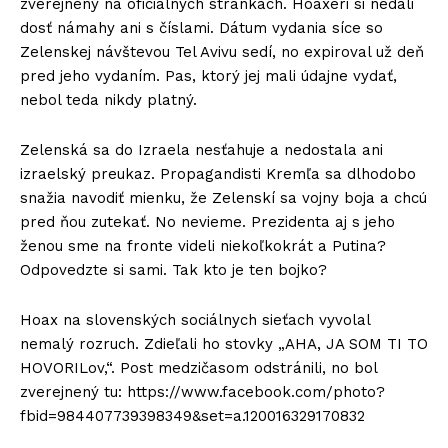
zverejnený na oficiálnych stránkach. Hoaxeri si nedali
dosť námahy ani s číslami. Dátum vydania síce so
Zelenskej návštevou Tel Avivu sedí, no expiroval už deň
pred jeho vydaním. Pas, ktorý jej mali údajne vydať,
nebol teda nikdy platný.
Zelenská sa do Izraela nesťahuje a nedostala ani
izraelský preukaz. Propagandisti Kremľa sa dlhodobo
snažia navodiť mienku, že Zelenskí sa vojny boja a chcú
pred ňou zutekať. No nevieme. Prezidenta aj s jeho
ženou sme na fronte videli niekoľkokrát a Putina?
Odpovedzte si sami. Tak kto je ten bojko?
Hoax na slovenských sociálnych sieťach vyvolal
nemalý rozruch. Zdieľali ho stovky „AHA, JA SOM TI TO
HOVORILov,“. Post medzičasom odstránili, no bol
zverejnený tu: https://www.facebook.com/photo?
fbid=984407739398349&set=a.120016329170832