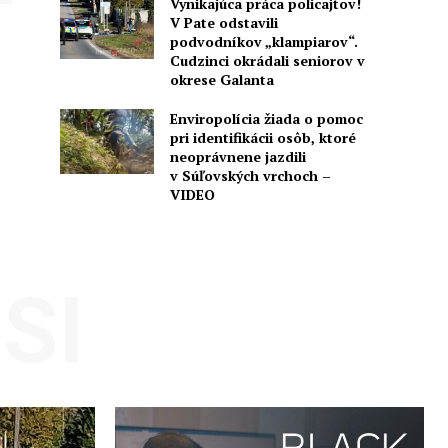
Vynikajúca práca policajtov!
V Pate odstavili
podvodníkov „klampiarov“.
Cudzinci okrádali seniorov v
okrese Galanta
Enviropolícia žiada o pomoc
pri identifikácii osôb, ktoré
neoprávnene jazdili
v Súľovských vrchoch –
VIDEO
SI