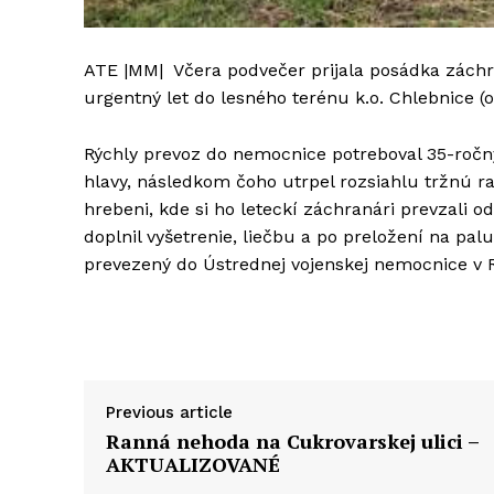
ATE |MM| Včera podvečer prijala posádka záchr
urgentný let do lesného terénu k.o. Chlebnice (o
Rýchly prevoz do nemocnice potreboval 35-ročný
hlavy, následkom čoho utrpel rozsiahlu tržnú ran
hrebeni, kde si ho leteckí záchranári prevzali 
doplnil vyšetrenie, liečbu a po preložení na p
prevezený do Ústrednej vojenskej nemocnice v
Previous article
Ranná nehoda na Cukrovarskej ulici –
AKTUALIZOVANÉ