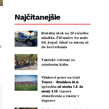
Najčítanejšie
Brutálny útok na 20 ročného
mladíka. Päť mužov ho malo
biť, kopať, ťahať za autom až
u
do bezvedomia
Taktické cvičenie so
zriadením štábu
Výlukové práce na trati
𝐓𝐫𝐧𝐚𝐯𝐚 – 𝐁𝐫𝐚𝐭𝐢𝐬𝐥𝐚𝐯𝐚 𝐡𝐥.𝐬𝐭.
spôsobia 𝐨𝐝 𝐮𝐭𝐨𝐫𝐤𝐚 𝟏.𝟖. 𝐝𝐨
𝐬𝐭𝐫𝐞𝐝𝐲 𝟒.𝟏𝟎. viaceré
obmedzenia a zmeny v
doprave