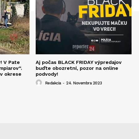
v! V Pate
Aj počas BLACK FRIDAY výpredajov
mpiarov“.
buďte obozretní, pozor na online
 v okrese
podvody!
Redakcia
-
24. Novembra 2023