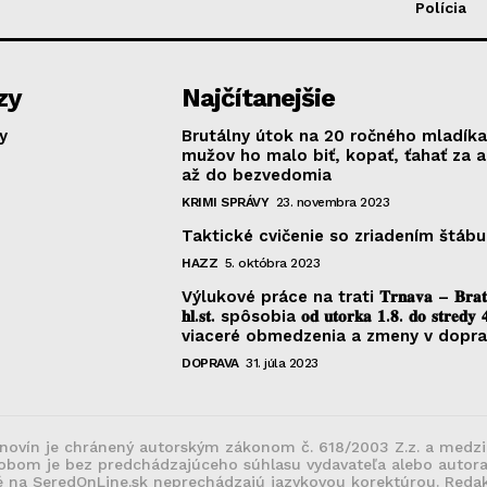
Polícia
zy
Najčítanejšie
y
Brutálny útok na 20 ročného mladíka
mužov ho malo biť, kopať, ťahať za 
až do bezvedomia
KRIMI SPRÁVY
23. novembra 2023
Taktické cvičenie so zriadením štábu
HAZZ
5. októbra 2023
Výlukové práce na trati 𝐓𝐫𝐧𝐚𝐯𝐚 – 𝐁𝐫𝐚𝐭𝐢𝐬
𝐡𝐥.𝐬𝐭. spôsobia 𝐨𝐝 𝐮𝐭𝐨𝐫𝐤𝐚 𝟏.𝟖. 𝐝𝐨 𝐬𝐭𝐫𝐞𝐝𝐲 
viaceré obmedzenia a zmeny v dopr
DOPRAVA
31. júla 2023
novín je chránený autorským zákonom č. 618/2003 Z.z. a medziná
sobom je bez predchádzajúceho súhlasu vydavateľa alebo autora
né na SeredOnLine.sk neprechádzajú jazykovou korektúrou. Reda