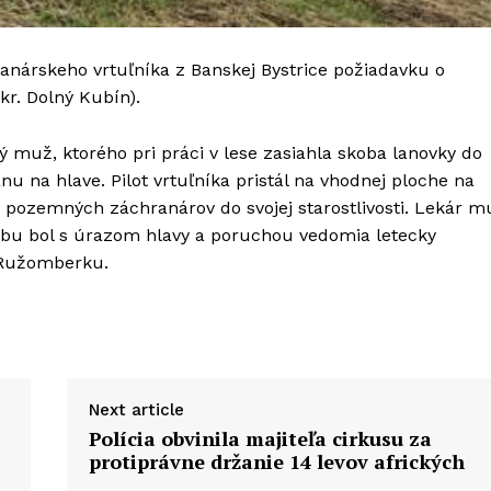
anárskeho vrtuľníka z Banskej Bystrice požiadavku o
kr. Dolný Kubín).
 muž, ktorého pri práci v lese zasiahla skoba lanovky do
u na hlave. Pilot vrtuľníka pristál na vhodnej ploche na
od pozemných záchranárov do svojej starostlivosti. Lekár m
alubu bol s úrazom hlavy a poruchou vedomia letecky
 Ružomberku.
Next article
Polícia obvinila majiteľa cirkusu za
protiprávne držanie 14 levov afrických