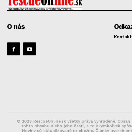
O nás
Odka
Kontakt
© 2023 RescueOnline.sk všetky práva vyhradené. Obsah 
tohto obsahu alebo jeho časti, a to akýmkoľvek spô
Noviny sú aktualizované priebežne. Články uverejne