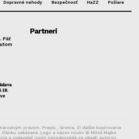
Dopravné nehody
Bezpečnosť
HaZZ
Požiare
Partneri
. Päť
autom
𝐥𝐚𝐯𝐚
.𝟏𝟎.
ave
rodným právom. Prepis , šírenie, či ďalšie kopírovanie
 článku zakázané. Logo a názov novín: © Miloš Majko
kcia a vydavateľ novín nezodpovedá za obsah autorov