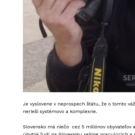
Je vyslovene v neprospech štátu, že o tomto vá
nerieši systémovo a komplexne.
Slovensko má niečo cez 5 miliónov obyvateľov a 
úbytok ľudí na Slovensku reálne pracujúcich a