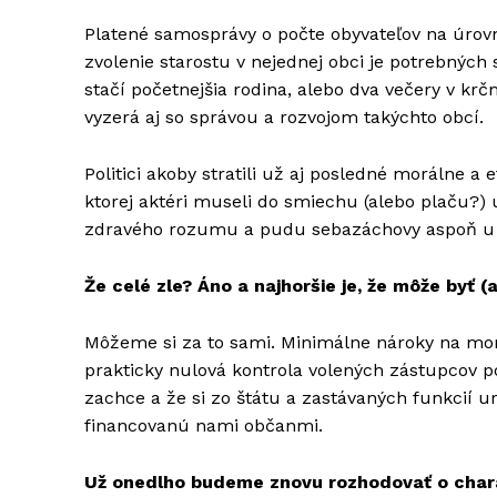
Platené samosprávy o počte obyvateľov na úrovn
zvolenie starostu v nejednej obci je potrebnýc
stačí početnejšia rodina, alebo dva večery v kr
vyzerá aj so správou a rozvojom takýchto obcí.
Politici akoby stratili už aj posledné morálne a
ktorej aktéri museli do smiechu (alebo plaču?) 
zdravého rozumu a pudu sebazáchovy aspoň u
Že celé zle? Áno a najhoršie je, že môže byť (a
Môžeme si za to sami. Minimálne nároky na morá
prakticky nulová kontrola volených zástupcov p
zachce a že si zo štátu a zastávaných funkcií u
financovanú nami občanmi.
Už onedlho budeme znovu rozhodovať o charak