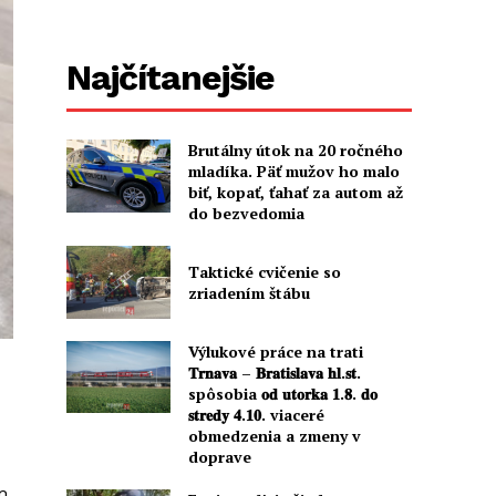
Najčítanejšie
Brutálny útok na 20 ročného
mladíka. Päť mužov ho malo
biť, kopať, ťahať za autom až
do bezvedomia
Taktické cvičenie so
zriadením štábu
Výlukové práce na trati
𝐓𝐫𝐧𝐚𝐯𝐚 – 𝐁𝐫𝐚𝐭𝐢𝐬𝐥𝐚𝐯𝐚 𝐡𝐥.𝐬𝐭.
spôsobia 𝐨𝐝 𝐮𝐭𝐨𝐫𝐤𝐚 𝟏.𝟖. 𝐝𝐨
𝐬𝐭𝐫𝐞𝐝𝐲 𝟒.𝟏𝟎. viaceré
obmedzenia a zmeny v
doprave
m,