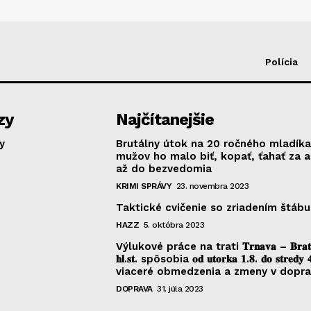
Polícia
zy
Najčítanejšie
y
Brutálny útok na 20 ročného mladíka
mužov ho malo biť, kopať, ťahať za 
až do bezvedomia
KRIMI SPRÁVY
23. novembra 2023
Taktické cvičenie so zriadením štábu
HAZZ
5. októbra 2023
Výlukové práce na trati 𝐓𝐫𝐧𝐚𝐯𝐚 – 𝐁𝐫𝐚𝐭𝐢𝐬
𝐡𝐥.𝐬𝐭. spôsobia 𝐨𝐝 𝐮𝐭𝐨𝐫𝐤𝐚 𝟏.𝟖. 𝐝𝐨 𝐬𝐭𝐫𝐞𝐝𝐲 
viaceré obmedzenia a zmeny v dopr
DOPRAVA
31. júla 2023