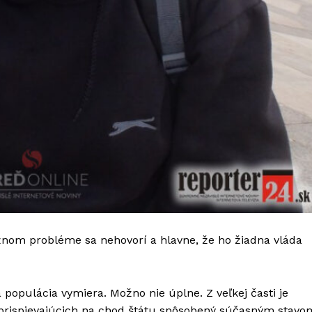
žnom probléme sa nehovorí a hlavne, že ho žiadna vláda
populácia vymiera. Možno nie úplne. Z veľkej časti je
 prispievajúcich na chod štátu spôsobený súčasným stavo