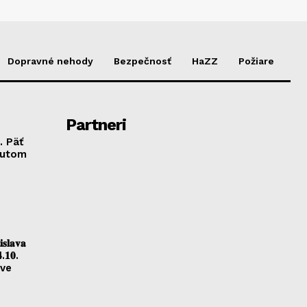
Dopravné nehody
Bezpečnosť
HaZZ
Požiare
Partneri
. Päť
autom
𝐥𝐚𝐯𝐚
.𝟏𝟎.
ave