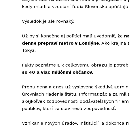
kedy mladí a vzdelaní ľudia Slovensko opúšťaj
Výsledok je ale rovnaký.
Už by si konečne aj politici mali uvedomiť, že
na
denne prepraví metro v Londýne.
Ako krajina 
Tokya.
Fakty poznáme a k celkovému obrazu je potreb
so 40 a viac miliónmi občanov.
Prebujnená a dnes už vyslovene škodlivá admini
úrovniach riadenia štátu. Informatizácia za m
akejkoľvek zodpovednosti dodávateľských firie
politikov, ktorí za stav nesú zodpovednosť.
Vznikanie nových úradov, inštitúcií a dokonca m