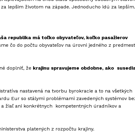
ú za lepšim životom na západe. Jednoducho idú za lepším
ša republika má toľko obyvateľov, koľko pasažierov
sme čo do počtu obyvateľov na úrovni jedného z predmes
né doplniť, že
krajinu spravujeme obdobne, ako susedi
stratíva nastavená na tvorbu byrokracie a to na všetkých
iliardu Eur so stálymi problémami zavedených systémov be
m a žiaľ ani konkrétnych kompetentných úradníkov a
inisterstva platených z rozpočtu krajiny.