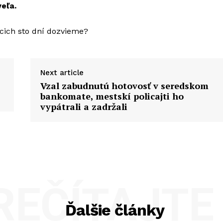
veľa.
cich sto dní dozvieme?
Next article
Vzal zabudnutú hotovosť v seredskom
bankomate, mestskí policajti ho
vypátrali a zadržali
REČÍTAJTE 
Ďalšie články