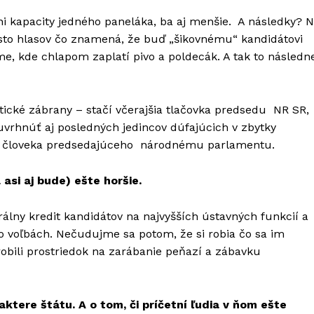
i kapacity jedného paneláka, ba aj menšie. A následky? 
h sto hlasov čo znamená, že buď „šikovnému“ kandidátovi
čme, kde chlapom zaplatí pivo a poldecák. A tak to následn
 etické zábrany – stačí včerajšia tlačovka predsedu NR SR,
uvrhnúť aj posledných jedincov dúfajúcich v zbytky
 človeka predsedajúceho národnému parlamentu.
 asi aj bude) ešte horšie.
lny kredit kandidátov na najvyšších ústavných funkcií a
o voľbách. Nečudujme sa potom, že si robia čo sa im
robili prostriedok na zarábanie peňazí a zábavku
tere štátu. A o tom, či príčetní ľudia v ňom ešte