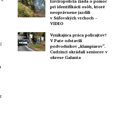
Enviropolícia žiada o pomoc
pri identifikácii osôb, ktoré
.
neoprávnene jazdili
v Súľovských vrchoch –
VIDEO
Vynikajúca práca policajtov!
V Pate odstavili
tí
podvodníkov „klampiarov“.
Cudzinci okrádali seniorov v
okrese Galanta
a
z