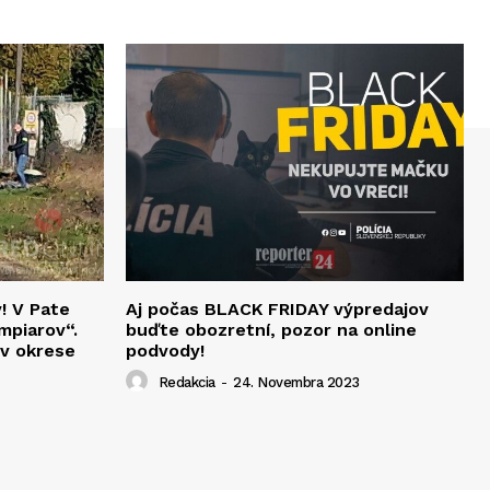
v! V Pate
Aj počas BLACK FRIDAY výpredajov
mpiarov“.
buďte obozretní, pozor na online
 v okrese
podvody!
Redakcia
-
24. Novembra 2023