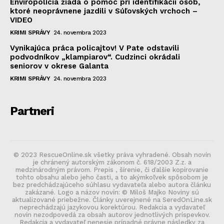
Enviropolícia žiada o pomoc pri identifikácii osôb,
ktoré neoprávnene jazdili v Súľovských vrchoch –
VIDEO
KRIMI SPRÁVY
24. novembra 2023
Vynikajúca práca policajtov! V Pate odstavili
podvodníkov „klampiarov“. Cudzinci okrádali
seniorov v okrese Galanta
KRIMI SPRÁVY
24. novembra 2023
Partneri
© 2023 RescueOnline.sk všetky práva vyhradené. Obsah novín
je chránený autorským zákonom č. 618/2003 Z.z. a
medzinárodným právom. Prepis , šírenie, či ďalšie kopírovanie
tohto obsahu alebo jeho časti, a to akýmkoľvek spôsobom je
bez predchádzajúceho súhlasu vydavateľa alebo autora článku
zakázané. Logo a názov novín: © Miloš Majko Noviny sú
aktualizované priebežne. Články uverejnené na SeredOnLine.sk
neprechádzajú jazykovou korektúrou. Redakcia a vydavateľ
novín nezodpovedá za obsah autorov jednotlivých príspevkov.
Redakcia a vydavateľ nenesie prípadné právne následky za