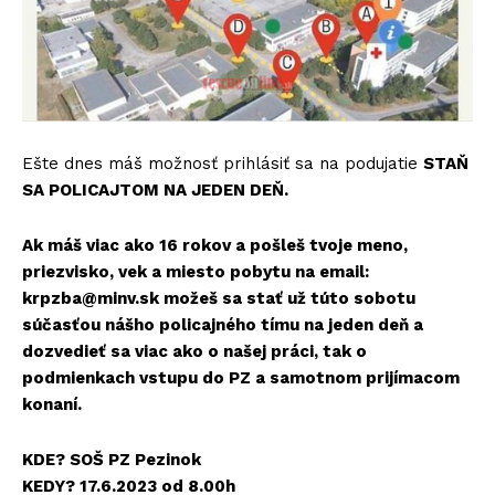
Ešte dnes máš možnosť prihlásiť sa na podujatie
STAŇ
SA POLICAJTOM NA JEDEN DEŇ.
Ak máš viac ako 16 rokov a pošleš tvoje meno,
priezvisko, vek a miesto pobytu na email:
krpzba@minv.sk možeš sa stať už túto sobotu
súčasťou nášho policajného tímu na jeden deň a
dozvedieť sa viac ako o našej práci, tak o
podmienkach vstupu do PZ a samotnom prijímacom
konaní.
KDE? SOŠ PZ Pezinok
KEDY? 17.6.2023 od 8.00h