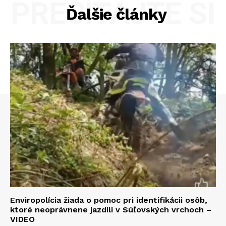
PREČÍTAJTE SI
Ďalšie články
Enviropolícia žiada o pomoc pri identifikácii osôb,
ktoré neoprávnene jazdili v Súľovských vrchoch –
VIDEO