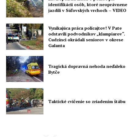
identifikácii osôb, ktoré neoprávnene
jazdili v Súľovských vrchoch – VIDEO
Vynikajúca práca policajtov! V Pate
odstavili podvodníkov „klampiarov“.
Cudzinci okrádali seniorov v okrese
Galanta
Tragická dopravná nehoda neďaleko
Bytče
Taktické cvičenie so zriadením štábu