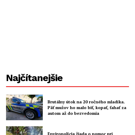
Najčítanejšie
Brutálny útok na 20 ročného mladíka.
Päť mužov ho malo biť, kopať, ťahať za
autom až do bezvedomia
Enviropolícia žiada o pomoc pri