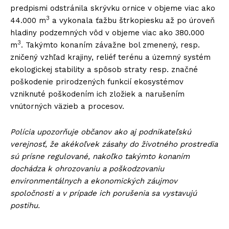
predpismi odstránila skrývku ornice v objeme viac ako
3
44.000 m
a vykonala ťažbu štrkopiesku až po úroveň
hladiny podzemných vôd v objeme viac ako 380.000
3
m
. Takýmto konaním závažne bol zmenený, resp.
zničený vzhľad krajiny, reliéf terénu a územný systém
ekologickej stability a spôsob straty resp. značné
poškodenie prirodzených funkcií ekosystémov
vzniknuté poškodením ich zložiek a narušením
vnútorných väzieb a procesov.
Polícia upozorňuje občanov ako aj podnikateľskú
verejnosť, že akékoľvek zásahy do životného prostredia
sú prísne regulované, nakoľko takýmto konaním
dochádza k ohrozovaniu a poškodzovaniu
environmentálnych a ekonomických záujmov
spoločnosti a v prípade ich porušenia sa vystavujú
postihu.