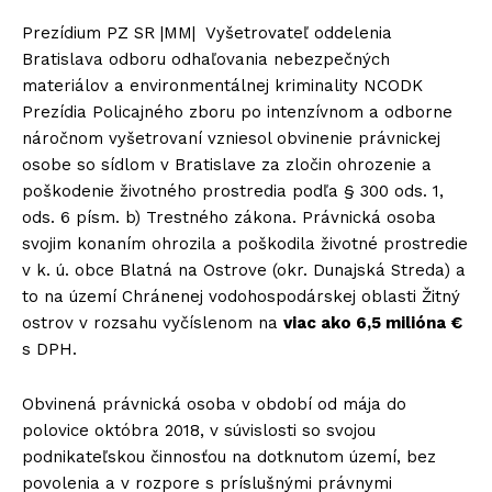
Prezídium PZ SR |MM| Vyšetrovateľ oddelenia
Bratislava odboru odhaľovania nebezpečných
materiálov a environmentálnej kriminality NCODK
Prezídia Policajného zboru po intenzívnom a odborne
náročnom vyšetrovaní vzniesol obvinenie právnickej
osobe so sídlom v Bratislave za zločin ohrozenie a
poškodenie životného prostredia podľa § 300 ods. 1,
ods. 6 písm. b) Trestného zákona. Právnická osoba
svojim konaním ohrozila a poškodila životné prostredie
v k. ú. obce Blatná na Ostrove (okr. Dunajská Streda) a
to na území Chránenej vodohospodárskej oblasti Žitný
ostrov v rozsahu vyčíslenom na
viac ako 6,5 milióna €
s DPH.
Obvinená právnická osoba v období od mája do
polovice októbra 2018, v súvislosti so svojou
podnikateľskou činnosťou na dotknutom území, bez
povolenia a v rozpore s príslušnými právnymi