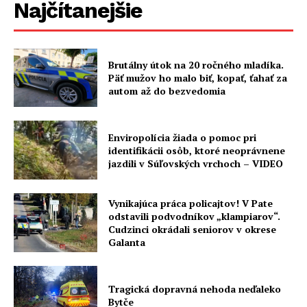
Najčítanejšie
Brutálny útok na 20 ročného mladíka.
Päť mužov ho malo biť, kopať, ťahať za
autom až do bezvedomia
Enviropolícia žiada o pomoc pri
identifikácii osôb, ktoré neoprávnene
jazdili v Súľovských vrchoch – VIDEO
Vynikajúca práca policajtov! V Pate
odstavili podvodníkov „klampiarov“.
Cudzinci okrádali seniorov v okrese
Galanta
Tragická dopravná nehoda neďaleko
Bytče