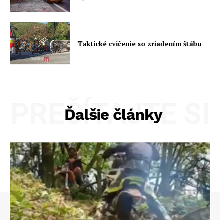
Taktické cvičenie so zriadením štábu
PREČÍTAJTE SI
Ďalšie články