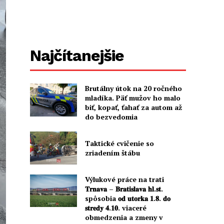
Najčítanejšie
Brutálny útok na 20 ročného
mladíka. Päť mužov ho malo
biť, kopať, ťahať za autom až
do bezvedomia
Taktické cvičenie so
zriadením štábu
Výlukové práce na trati
𝐓𝐫𝐧𝐚𝐯𝐚 – 𝐁𝐫𝐚𝐭𝐢𝐬𝐥𝐚𝐯𝐚 𝐡𝐥.𝐬𝐭.
spôsobia 𝐨𝐝 𝐮𝐭𝐨𝐫𝐤𝐚 𝟏.𝟖. 𝐝𝐨
𝐬𝐭𝐫𝐞𝐝𝐲 𝟒.𝟏𝟎. viaceré
obmedzenia a zmeny v