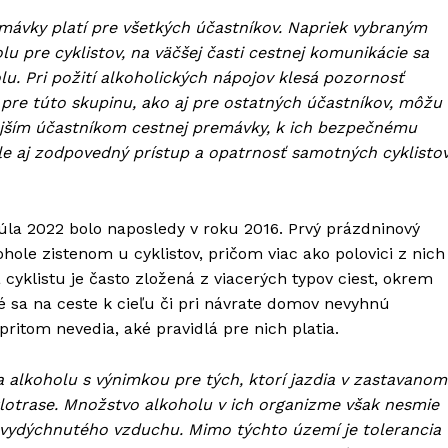
mávky platí pre všetkých účastníkov. Napriek vybraným
 pre cyklistov, na väčšej časti cestnej komunikácie sa
lu. Pri požití alkoholických nápojov klesá pozornosť
 pre túto skupinu, ako aj pre ostatných účastníkov, môžu
ľnejším účastníkom cestnej premávky, k ich bezpečnému
le aj zodpovedný prístup a opatrnosť samotných cyklisto
júla 2022 bolo naposledy v roku 2016. Prvý prázdninový
ole zistenom u cyklistov, pričom viac ako polovici z nich
cyklistu je často zložená z viacerých typov ciest, okrem
 sa na ceste k cieľu či pri návrate domov nevyhnú
ritom nevedia, aké pravidlá pre nich platia.
a alkoholu s výnimkou pre tých, ktorí jazdia v zastavanom
lotrase. Množstvo alkoholu v ich organizme však nesmie
e vydýchnutého vzduchu. Mimo týchto území je tolerancia