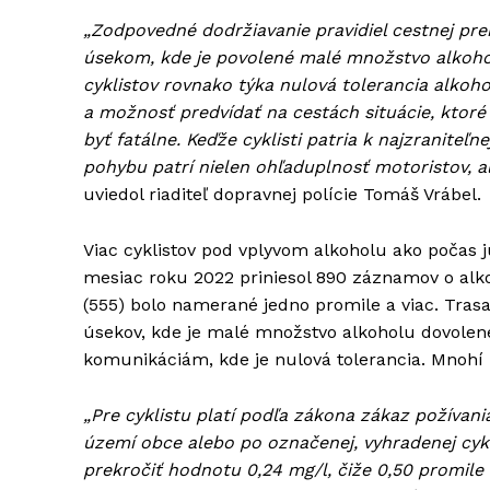
„Zodpovedné dodržiavanie pravidiel cestnej pre
úsekom, kde je povolené malé množstvo alkoholu
cyklistov rovnako týka nulová tolerancia alkoho
a možnosť predvídať na cestách situácie, ktoré
byť fatálne. Keďže cyklisti patria k najzranite
pohybu patrí nielen ohľaduplnosť motoristov, a
uviedol riaditeľ dopravnej polície Tomáš Vrábel.
Viac cyklistov pod vplyvom alkoholu ako počas 
mesiac roku 2022 priniesol 890 záznamov o alkoh
(555) bolo namerané jedno promile a viac. Trasa 
úsekov, kde je malé množstvo alkoholu dovolené
komunikáciám, kde je nulová tolerancia. Mnohí p
„Pre cyklistu platí podľa zákona zákaz požívani
území obce alebo po označenej, vyhradenej cyk
prekročiť hodnotu 0,24 mg/l, čiže 0,50 promil