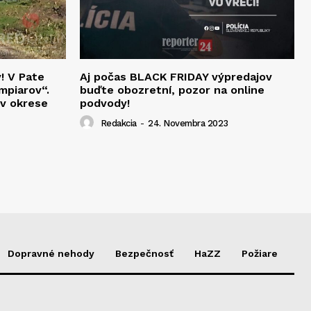
v! V Pate
Aj počas BLACK FRIDAY výpredajov
mpiarov“.
buďte obozretní, pozor na online
 v okrese
podvody!
Redakcia
-
24. Novembra 2023
Dopravné nehody
Bezpečnosť
HaZZ
Požiare