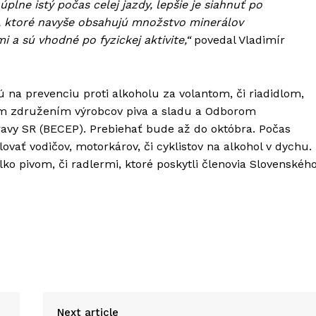
úplne istý počas celej jazdy, lepšie je siahnuť po
, ktoré navyše obsahujú množstvo minerálov
i a sú vhodné po fyzickej aktivite,“
povedal Vladimír
a prevenciu proti alkoholu za volantom, či riadidlom,
ým združením výrobcov piva a sladu a Odborom
avy SR (BECEP). Prebiehať bude až do októbra. Počas
ať vodičov, motorkárov, či cyklistov na alkohol v dychu.
ko pivom, či radlermi, ktoré poskytli členovia Slovenskéh
Next article