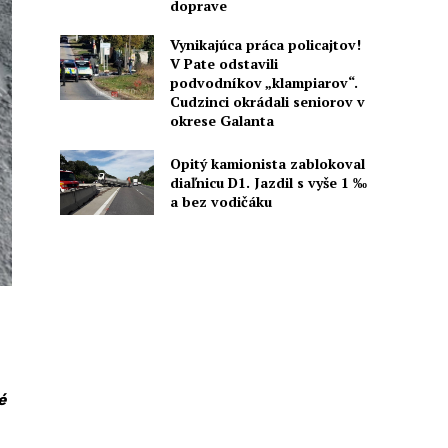
doprave
Vynikajúca práca policajtov!
V Pate odstavili
podvodníkov „klampiarov“.
Cudzinci okrádali seniorov v
okrese Galanta
Opitý kamionista zablokoval
diaľnicu D1. Jazdil s vyše 1 ‰
a bez vodičáku
é