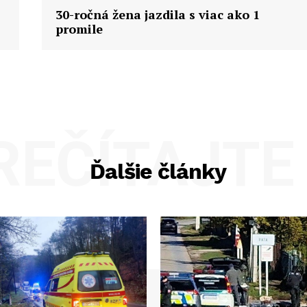
30-ročná žena jazdila s viac ako 1
promile
REČÍTAJTE 
Ďalšie články