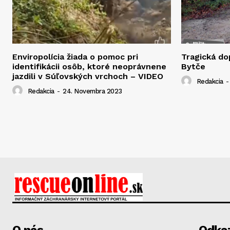
Enviropolícia žiada o pomoc pri
Tragická d
identifikácii osôb, ktoré neoprávnene
Bytče
jazdili v Súľovských vrchoch – VIDEO
Redakcia
-
Redakcia
-
24. Novembra 2023
O nás
Odka