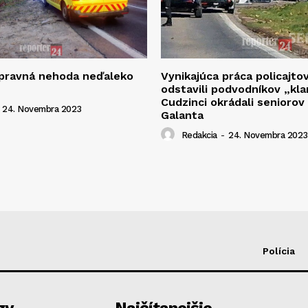
opravná nehoda neďaleko
Vynikajúca práca policajto
odstavili podvodníkov „kla
Cudzinci okrádali seniorov
24. Novembra 2023
Galanta
Redakcia
-
24. Novembra 2023
Polícia
zy
Najčítanejšie