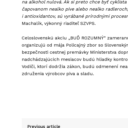
na alkohol nulová. Ak si preto chce byť cyklista 
čapovanom nealko pive alebo nealko radleroch
i antioxidantov, sú vyrábané prírodnými procesm
Machalík, výkonný riaditeľ SZVPS.
Celoslovenskú akciu „BUĎ ROZUMNÝ“ zameranú n
organizujú od mája Policajný zbor so Slovensk
bezpečnosti cestnej premávky Ministerstva dopr
nadchádzajúcich mesiacov budú hliadky kontrolov
Vodiči, ktorí dodržia zákon, budú odmenení neal
združenia výrobcov piva a sladu.
Previous article