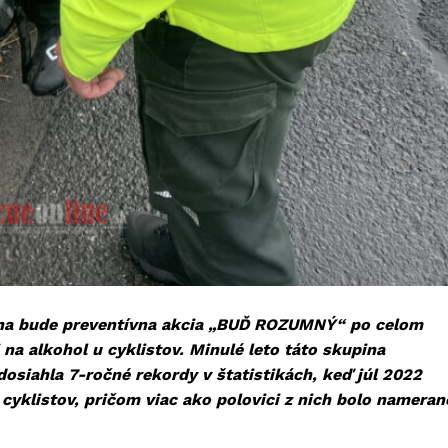
júna bude preventívna akcia „BUĎ ROZUMNÝ“ po celom
a alkohol u cyklistov. Minulé leto táto skupina
osiahla 7-ročné rekordy v štatistikách, keď júl 2022
cyklistov, pričom viac ako polovici z nich bolo nameran