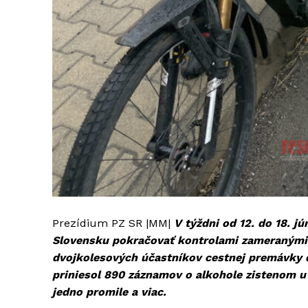
Prezídium PZ SR |MM|
V týždni od 12. do 18. 
Slovensku pokračovať kontrolami zameranými n
dvojkolesových účastníkov cestnej premávky d
priniesol 890 záznamov o alkohole zistenom u 
jedno promile a viac.